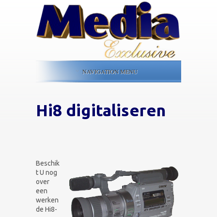
NAVIGATION MENU
Hi8 digitaliseren
Beschik
t U nog
over
een
werken
de Hi8-