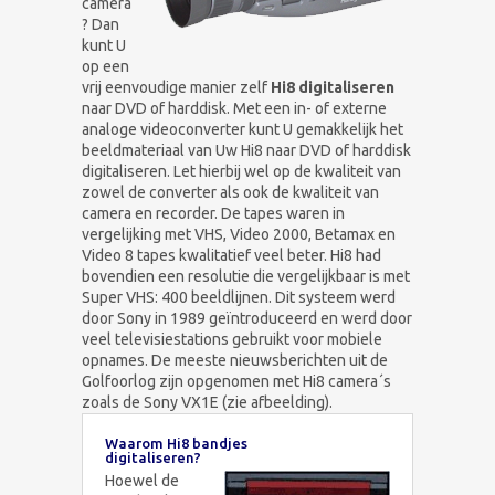
camera
? Dan
kunt U
op een
vrij eenvoudige manier zelf
Hi8 digitaliseren
naar DVD of harddisk. Met een in- of externe
analoge videoconverter kunt U gemakkelijk het
beeldmateriaal van Uw Hi8 naar DVD of harddisk
digitaliseren. Let hierbij wel op de kwaliteit van
zowel de converter als ook de kwaliteit van
camera en recorder. De tapes waren in
vergelijking met VHS, Video 2000, Betamax en
Video 8 tapes kwalitatief veel beter. Hi8 had
bovendien een resolutie die vergelijkbaar is met
Super VHS: 400 beeldlijnen. Dit systeem werd
door Sony in 1989 geïntroduceerd en werd door
veel televisiestations gebruikt voor mobiele
opnames. De meeste nieuwsberichten uit de
Golfoorlog zijn opgenomen met Hi8 camera´s
zoals de Sony VX1E (zie afbeelding).
Waarom Hi8 bandjes
digitaliseren?
Hoewel de